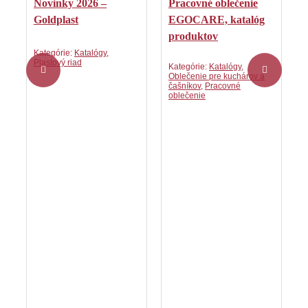
Novinky 2026 –
Pracovné oblečenie
V
Goldplast
EGOCARE, katalóg
produktov
Kategórie:
Katalógy
,
K
Plastový riad
P
Kategórie:
Katalógy
,
Oblečenie pre kuchárov a
čašníkov
,
Pracovné
oblečenie