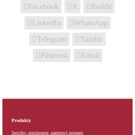
Facebook
X
Reddit
LinkedIn
WhatsApp
Telegram
Tumblr
Pinterest
Email
Produkty
Servítky, prestieranie, papierový program