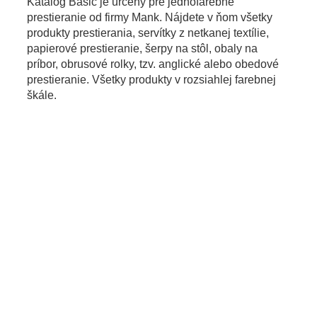
Katalóg Basic je určený pre jednofarebné
prestieranie od firmy Mank. Nájdete v ňom všetky
OBLEČENIE
GA
produkty prestierania, servítky z netkanej textílie,
papierové prestieranie, šerpy na stôl, obaly na
príbor, obrusové rolky, tzv. anglické alebo obedové
SVIEČKY
Svietnik
prestieranie. Všetky produkty v rozsiahlej farebnej
škále.
O nás
Služby
Katalógy