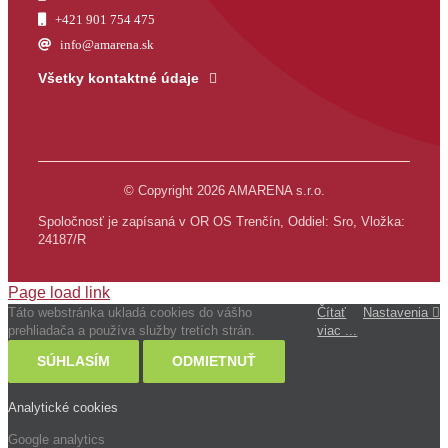
+421 901 754 475
info@amarena.sk
Všetky kontaktné údaje
© Copyright 2026 AMARENA s.r.o.
Spoločnosť je zapísaná v OR OS Trenčín, Oddiel: Sro, Vložka:
24187/R
Page load link
Táto webstránka ukladá cookies do vášho
Čítať
Nastavenia
prehliadača a používa služby tretích strán.
viac ...
SÚHLASÍM
ODMIETNUŤ
Analytické cookies
Google analytics