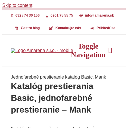
Skip to content
032 / 74 30 156
0901 75 55 75
info@amarena.sk
Gastro blog
Kontaktujte nás
Prihlásiť sa
Toggle
Navigation
Jednofarebné prestieranie katalóg Basic, Mank
Úvod
Katalóg prestierania
Basic, jednofarebné
PLASTOVÝ RIA
prestieranie – Mank
PRESTIERANIE