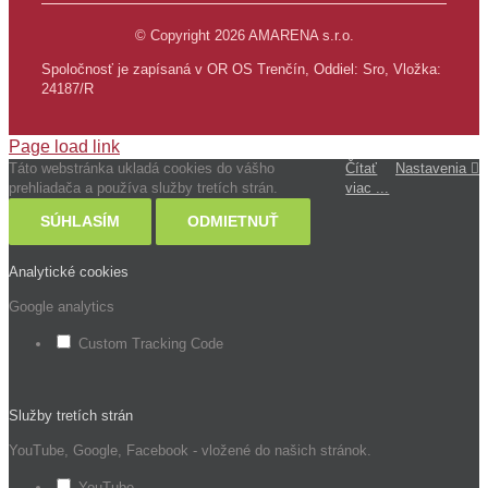
© Copyright 2026 AMARENA s.r.o.
Spoločnosť je zapísaná v OR OS Trenčín, Oddiel: Sro, Vložka:
24187/R
Page load link
Táto webstránka ukladá cookies do vášho
Čítať
Nastavenia
prehliadača a používa služby tretích strán.
viac ...
SÚHLASÍM
ODMIETNUŤ
Analytické cookies
Google analytics
Custom Tracking Code
Služby tretích strán
YouTube, Google, Facebook - vložené do našich stránok.
YouTube