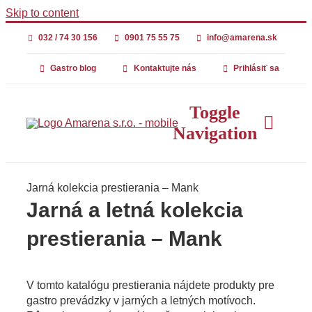
Skip to content
032 / 74 30 156
0901 75 55 75
info@amarena.sk
Gastro blog
Kontaktujte nás
Prihlásiť sa
Toggle
Navigation
Jarná kolekcia prestierania – Mank
Úvod
Jarná a letná kolekcia
prestierania – Mank
PLASTOVÝ RIA
V tomto katalógu prestierania nájdete produkty pre
PRESTIERANIE
gastro prevádzky v jarných a letných motívoch.