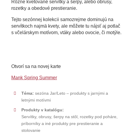
Rôzne kvetované servítky a šerpy, alebo obrusy,
rozetky a obedové prestieranie.
OBLEČENIE
GA
Tejto sezónnej kolekcii samozrejme dominujú na
servítkoch najmä kvety, ale môžete tu nájsť aj potlač
SVIEČKY
s včelárskym motívom, vtáky alebo ovocie, či motýle.
Svietnik
O nás
Otvorí sa na novej karte
Služby
Mank Spring Summer
Katalógy
Téma:
sezóna Jar/Leto – produkty s jarnými a
letnými motívmi
Produkty v katalógu:
Servítky, obrusy, šerpy na stôl, rozetky pod poháre,
príborníky a iné produkty pre prestieranie a
stolovanie