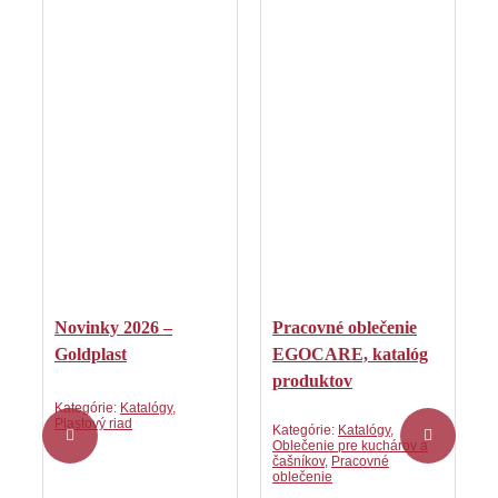
Novinky 2026 –
Pracovné oblečenie
V
Goldplast
EGOCARE, katalóg
produktov
Kategórie:
Katalógy
,
K
Plastový riad
P
Kategórie:
Katalógy
,
Oblečenie pre kuchárov a
čašníkov
,
Pracovné
oblečenie